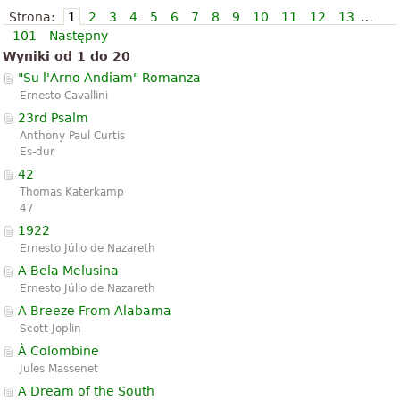
Strona:
1
2
3
4
5
6
7
8
9
10
11
12
13
…
101
Następny
Wyniki od 1 do 20
"Su l'Arno Andiam" Romanza
Ernesto Cavallini
23rd Psalm
Anthony Paul Curtis
Es-dur
42
Thomas Katerkamp
47
1922
Ernesto Júlio de Nazareth
A Bela Melusina
Ernesto Júlio de Nazareth
A Breeze From Alabama
Scott Joplin
À Colombine
Jules Massenet
A Dream of the South