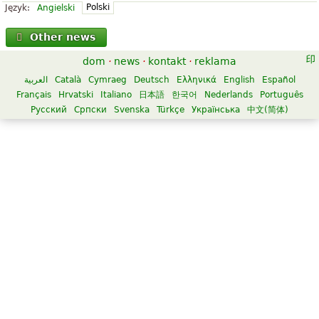
Polski
Język:
Angielski
Other news
dom
·
news
·
kontakt
·
reklama
العربية
Català
Cymraeg
Deutsch
Ελληνικά
English
Español
Français
Hrvatski
Italiano
日本語
한국어
Nederlands
Português
Русский
Српски
Svenska
Türkçe
Українська
中文(简体)