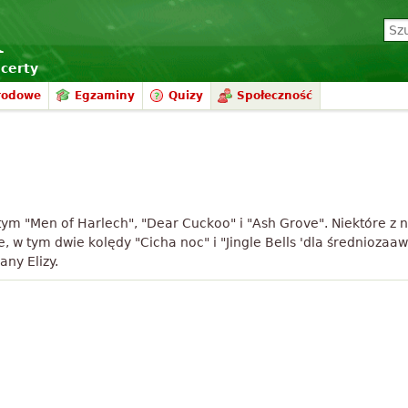
certy
rodowe
Egzaminy
Quizy
Społeczność
ym "Men of Harlech", "Dear Cuckoo" i "Ash Grove". Niektóre z
, w tym dwie kolędy "Cicha noc" i "Jingle Bells 'dla średnioz
ny Elizy.