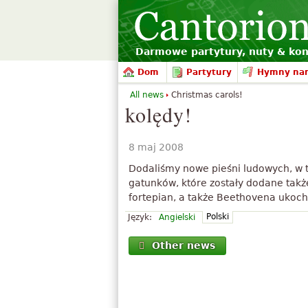
Darmowe partytury, nuty & kon
Dom
Partytury
Hymny na
All news
Christmas carols!
kolędy!
8 maj 2008
Dodaliśmy nowe pieśni ludowych, w t
gatunków, które zostały dodane także
fortepian, a także Beethovena ukocha
Polski
Język:
Angielski
Other news