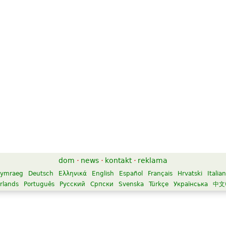
dom
·
news
·
kontakt
·
reklama
ymraeg
Deutsch
Ελληνικά
English
Español
Français
Hrvatski
Italia
rlands
Português
Русский
Српски
Svenska
Türkçe
Українська
中文