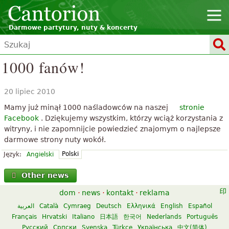
Darmowe partytury, nuty & koncerty
1000 fanów!
20 lipiec 2010
Mamy już minął 1000 naśladowców na naszej
stronie
Facebook
. Dziękujemy wszystkim, którzy wciąż korzystania z
witryny, i nie zapomnijcie powiedzieć znajomym o najlepsze
darmowe strony nuty wokół.
Polski
Język:
Angielski
Other news
dom
·
news
·
kontakt
·
reklama
العربية
Català
Cymraeg
Deutsch
Ελληνικά
English
Español
Français
Hrvatski
Italiano
日本語
한국어
Nederlands
Português
Русский
Српски
Svenska
Türkçe
Українська
中文(简体)