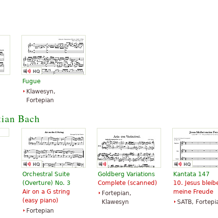
 nut,chcę tę piękna pieśń
ria w języku hiszpańskim?
ńskim, po angielsku i
pański opuścić mój E-mail
Fugue
a możliwość aby dostać
Klawesyn,
 się jeszcze w tej chwili -
Fortepian
tian Bach
szystkich, aby być
uję się błogosławiony przez
”
osenkę.
Orchestral Suite
Goldberg Variations
Kantata 147
(Overture) No. 3
Complete (scanned)
10. Jesus bleib
Air on a G string
meine Freude
Fortepian,
(easy piano)
Klawesyn
SATB, Fortepi
Fortepian