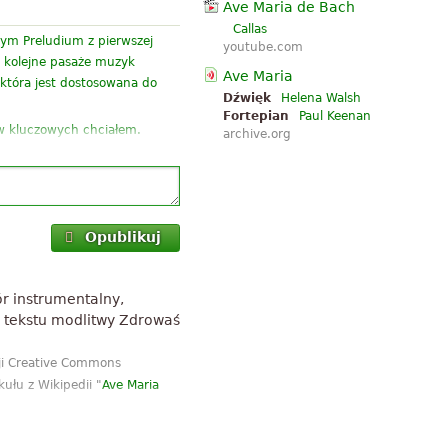
Ave Maria de Bach
Callas
zym Preludium z pierwszej
youtube.com
k kolejne pasaże muzyk
Ave Maria
 która jest dostosowana do
Dźwięk
Helena Walsh
Fortepian
Paul Keenan
 w kluczowych chciałem.
archive.org
gę się wszystkie strony A4:
a nie wiem co z tym zrobić.
grać ,ale też skromnie marzę
Opublikuj
tatki z Preludium i fuga nr 1
i "Jesu bleibet meine Freude"
ór instrumentalny,
”
i wiolonczelę. Cz...
o tekstu modlitwy Zdrowaś
 mnie wielką stawkę bo mój
 które będą nabywać będą
cji Creative Commons
kułu z Wikipedii "
Ave Maria
aniałej pracy, pomagając
śpiewać i kultu instrumentów i
ę bardzo! Kontynuować to