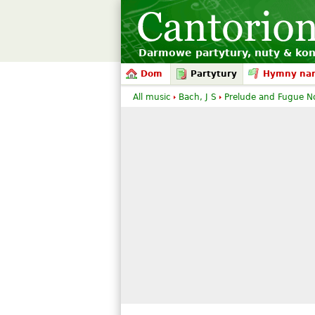
Darmowe partytury, nuty & kon
Dom
Partytury
Hymny na
All music
Bach, J S
Prelude and Fugue No