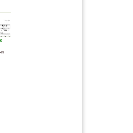
20
pin