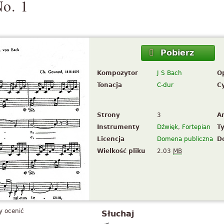
No. 1
Pobierz
Kompozytor
J S Bach
O
Tonacja
C-dur
C
Strony
3
A
Instrumenty
Dźwięk
,
Fortepian
T
Licencja
Domena publiczna
D
Wielkość pliku
2.03
MB
by ocenić
Słuchaj