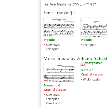
”
es:Ave María, ja:アヴェ・マリア
wyjątkowe dzieło...
„
Dziękuję za darmowe udostępnienie
Inne aranżacje
”
grać i śpiewać.
„
Czy ktoś wie, jeśli są nuty AVE Ma
Większość punktów są w języku łaci
niemiecku. Czy ktos zna każdy hisz
”
więc wysłać do mnie w PD...
Prelude
Prelude I
„
Myślę, że to wspaniałe, że daje on
Klawesyn,
Fortepian
darmowe Nuty! Więcej nie próbowałem
Fortepian
”
zrobi jeszcze! Dziękuję bardzo!
More music by
Johann Sebas
„
Genialna kompozycja. To jest dla w
jednocześnie w niebie i na ziemi. Cz
Boga, za każdym razem słyszę tę pi
Suite No. 1
Original version
Zobacz wszystkie 182
Wiolonczela
Minuet in G
Original version
Klawesyn,
Fortepian,
Klawikord