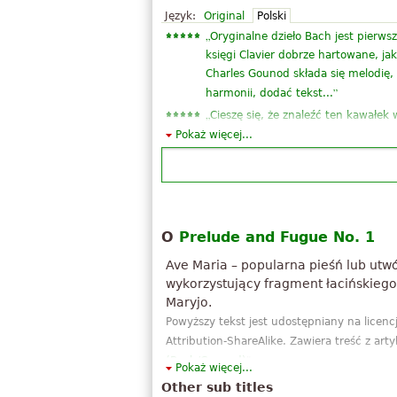
Język:
Original
Polski
„
Oryginalne dzieło Bach jest pierws
księgi Clavier dobrze hartowane, ja
Charles Gounod składa się melodię,
”
harmonii, dodać tekst...
„
Cieszę się, że znaleźć ten kawałek
Jednak staram się jak mogę, nie mo
Pokaż więcej...
górny klepka jest niekompletna, a j
”
Tak więc, niestet...
„
Fantastyczny utwór! Uwielbiam go 
”
żeby go kiedyś umieć zaśpiewać
„
O
Prelude and Fugue No. 1
Witam Drodzy personelu, szukam no
"Ave Maria", w oparciu o Preludium 
Ave Maria – popularna pieśń lub utw
BWV 147 w instrumentacji na organy 
wykorzystujący fragment łacińskieg
„
Ten alpicativo co u mój PC był dla
Maryjo.
stan pieniężnej jest niski i wyniki,
Powyższy tekst jest udostępniany na licen
”
bardzo przydatne. ...
Attribution-ShareAlike. Zawiera treść z arty
„
Dzięki pod kątem dzielenie tej wsp
(Bach/Gounod)
".
Pokaż więcej...
ludziom, którzy tak jak ja, kocham 
Other sub titles
muzyki klasycznej w ogóle. Dziękuj