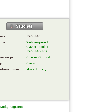
Słuchaj
pus
BWV 846
ycle
Well-Tempered
Clavier, Book 1,
BWV 846-869
ranżacja
Charles Gounod
yp
Classic
odane przez
Music Library
Dodaj nagranie