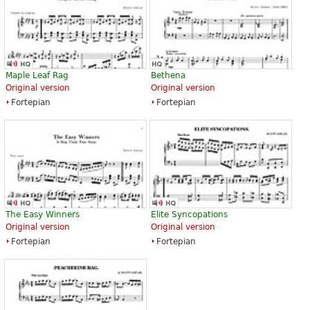
The Entertainer
The Entertainer
14,84 zł
14,99 zł
Piano Solo
Piano
Maple Leaf Rag
Bethena
G. Schirmer
Willis Music
Original version
Original version
Fortepian
Fortepian
The Entertainer
The Entertainer
29,86 zł
35,68 zł
Clarinet Solo
Saxophone
The Easy Winners
Elite Syncopations
Kendor Music Inc
Kendor Music Inc
Original version
Original version
Fortepian
Fortepian