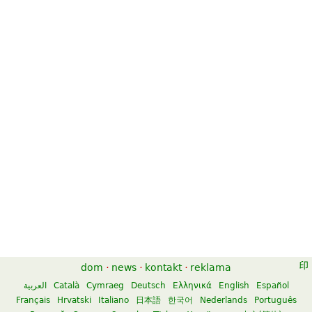
dom
·
news
·
kontakt
·
reklama
العربية
Català
Cymraeg
Deutsch
Ελληνικά
English
Español
Français
Hrvatski
Italiano
日本語
한국어
Nederlands
Português