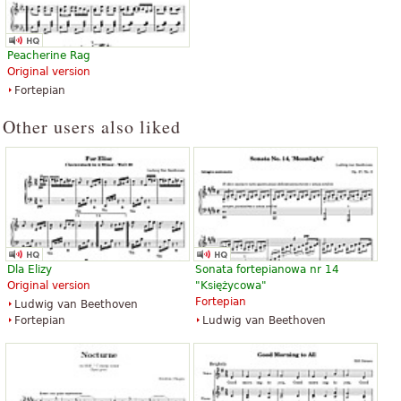
The Entertainer
41,13 zł
B-Flat Clarinet
Peacherine Rag
Kendor Music Inc
Original version
Fortepian
Other users also liked
Dla Elizy
Sonata fortepianowa nr 14
Original version
"Księżycowa"
Fortepian
Ludwig van Beethoven
Fortepian
Ludwig van Beethoven