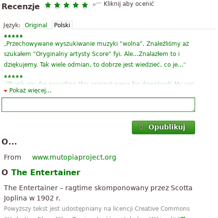
Kliknij aby ocenić
Recenzje
Język:
Original
Polski
„
Przechowywane wyszukiwanie muzyki "wolna". Znaleźliśmy aż
szukałem "Oryginalny artysty Score" fyi. Ale...Znalazłem to i
”
dziękujemy. Tak wiele odmian, to dobrze jest wiedzieć, co je...
„
Thank you for providing this original piece for download! My son
Pokaż więcej...
and I have been wanting to play this for many months now but
have only found abbreviated versions of the piece. Now we can
”
learn to pla...
Opublikuj
„
Super nuty, ale nagranie jakieś dziwne nagranie. Pozdro z
O...
”
Wałbrzycha!
From
www.mutopiaproject.org
„
30 \ 07 \ 2011 enrico arba "15 lat grał w Alghero, w prowincji
O
The Entertainer
Sassari na Sardynii, Via XX Settembre neanke audytorium bez
”
błędu, muzyk i Prodigy KE !!!!!!!! !!!!!!!!!
The Entertainer – ragtime skomponowany przez Scotta
Joplina w 1902 r.
„
Jestem 15 i to w 2 tygodnie dowiedział się wczesnym latem. Tak,
Powyższy tekst jest udostępniany na licencji Creative Commons
jest to wykonalne, wykonywać trudne, ale z 1-2 godziny