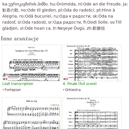
ka:ევროკავშირის ჰიმნი, hu:Örömóda, nl:Ode an die Freude, ja:
„
Jest to nieporównywalne pracy, które pokazuje, jak nie do
歓喜の歌, no:Ode til gleden, pl:Oda do radości, pt:Hino à
pokonania jest wielkość talentu Beethovena. Jestem wielkim
Alegria, ro:Odă bucuriei, ru:Ода к радости, sk:Óda na
”
fanem swojego dzieła sztuki!
radosť, sl:Oda radosti, sr:Ода радости, fi:Oodi ilolle, sv:Till
glädjen, vi:Ode hoan ca, tr:Neşeye Övgü, zh:歡樂頌
„
Ja mogę Dotyk to muzyka na skrzypce, she's przepięknych.
Inne aranżacje
”
Była to pierwsza, że wszystkie Poços de Caldas Dotyk.
„
nie ma nic lepszego niż coś, słuchu i dotyku, więc w tej kwestii
”
wdzięku i wiele więcej w umyśle.
„
ma być wyższy, ponieważ to piosenka że to hiszpańska wersja:)
”
jest proste i piękne estremamente
Zobacz wszystkie 98
Liszt transcription
4. Finale (full score)
Fortepian
Orkiestra