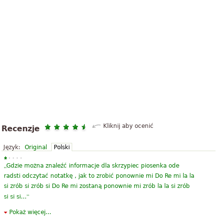
Kliknij aby ocenić
Recenzje
Język:
Original
Polski
„
Gdzie można znaleźć informacje dla skrzypiec piosenka ode
radsti odczytać notatkę , jak to zrobić ponownie mi Do Re mi la la
si zrób si zrób si Do Re mi zostaną ponownie mi zrób la la si zrób
”
si si si...
Pokaż więcej...
„
IX Symfonii jest wspaniałe i zupełnie doskonały, jak również