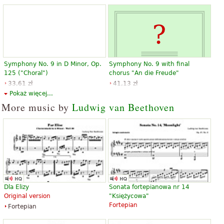
Symphony No. 9 in D Minor, Op.
Symphony No. 9 with final
125 ("Choral")
chorus "An die Freude"
33,61 zł
41,13 zł
Choir
Viola
Pokaż więcej...
Dover Publications
Baerenreiter
More music by
Ludwig van Beethoven
Symphony No. 9 (Introduction
Scherzo (from Symphony No. 9)
and Instructions for Study) by
225,35 zł
Dla Elizy
Sonata fortepianowa nr 14
Karl Eberhardt
Hal Leonard
Original version
"Księżycowa"
33,61 zł
Fortepian
Fortepian
Edition Peters