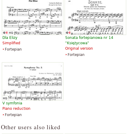
Symphony No. 9 with final
Dla Elizy
Sonata fortepianowa nr 14
chorus "An die Freude"
Simplified
"Księżycowa"
41,13 zł
Original version
Fortepian
Violin
Fortepian
Baerenreiter
V symfonia
Piano reduction
Fortepian
Other users also liked