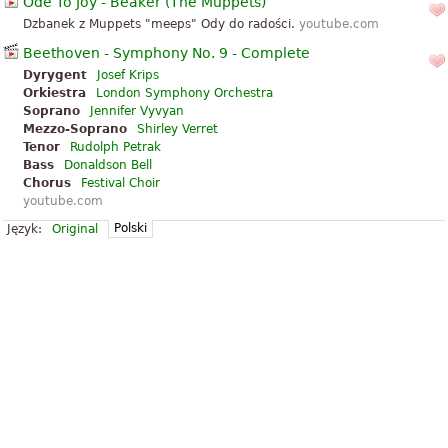
Ode To Joy - Beaker (The Muppets)
Dzbanek z Muppets "meeps" Ody do radości.
youtube.com
Beethoven - Symphony No. 9 - Complete
Dyrygent
Josef Krips
Orkiestra
London Symphony Orchestra
Soprano
Jennifer Vyvyan
Mezzo-Soprano
Shirley Verret
Tenor
Rudolph Petrak
Bass
Donaldson Bell
Chorus
Festival Choir
youtube.com
Polski
Język:
Original