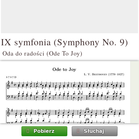
IX symfonia (
Symphony No. 9
)
Oda do radości (
Ode To Joy
)
Pobierz
Słuchaj