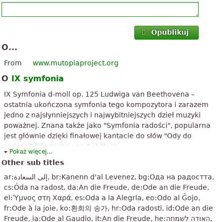
innych dzieł mistrza Beethovena!w słowa słynnego pisarza
Wiktora hugo, "Beethovena jest muzykiem, słyszałem
”
nieskończoności." i j...
Opublikuj
O...
„
Perfect! Piosenki wykonywane podczas Beethoven był zupełnie
głuchy, dzieło, które Wierzę, że Bóg, jak powiedziałem komentarz
From
www.mutopiaproject.org
poniżej: wybuch emocji. Muszą wymyślić słów, aby opisać tę
O
IX symfonia
”
piosenkę. Beetho...
IX Symfonia d-moll op. 125 Ludwiga van Beethovena –
„
Wspaniały, wywołuje uczucia niewyobrażalne i
ostatnia ukończona symfonia tego kompozytora i zarazem
niewypowiedziane, radość, że może być zrozumiany jedynie przez
jedno z najsłynniejszych i najwybitniejszych dzieł muzyki
podniesienie duszy do nieba przedsionków, gdzie mieszka Ojca
poważnej. Znana także jako "Symfonia radości", popularna
”
Przedwiecznego
jest głównie dzięki finałowej kantacie do słów "Ody do
radości" Friedricha von Schillera.
Pokaż więcej...
„
Świetna strona z klasycznym, które właśnie tutaj są
Powyższy tekst jest udostępniany na licencji Creative Commons
Other sub titles
pogratulował deweloperów (lub projektanci stron internetowych),
Attribution-ShareAlike. Zawiera treść z artykułu z Wikipedii "
IX symfonia
”
którzy dokonali tej stronie tak trzymać
ar:إلى السعادة, br:Kanenn d'al Levenez, bg:Ода на радостта,
Beethovena
".
cs:Óda na radost, da:An die Freude, de:Ode an die Freude,
„
Co mogę myśleć? She's muzyki gdy Jestem smutny, dispirited,
el:Ύμνος στη Χαρά, es:Oda a la Alegría, eo:Odo al Ĝojo,
chce słuchać muzyki, jest jednym z pierwszych docierające do
fr:Ode à la joie, ko:환희의 송가, hr:Oda radosti, id:Ode an die
”
głowy
Freude, ia:Ode al Gaudio, it:An die Freude, he:האודה לשמחה,