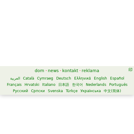
dom
·
news
·
kontakt
·
reklama
العربية
Català
Cymraeg
Deutsch
Ελληνικά
English
Español
Français
Hrvatski
Italiano
日本語
한국어
Nederlands
Português
Русский
Српски
Svenska
Türkçe
Українська
中文(简体)