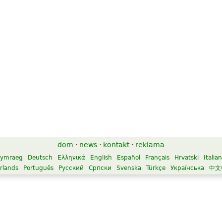
dom
·
news
·
kontakt
·
reklama
ymraeg
Deutsch
Ελληνικά
English
Español
Français
Hrvatski
Italia
rlands
Português
Русский
Српски
Svenska
Türkçe
Українська
中文