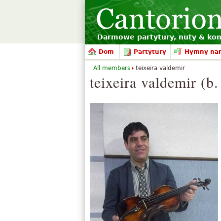
Darmowe partytury, nuty & kon
Dom
Partytury
Hymny na
All members
teixeira valdemir
teixeira valdemir (b