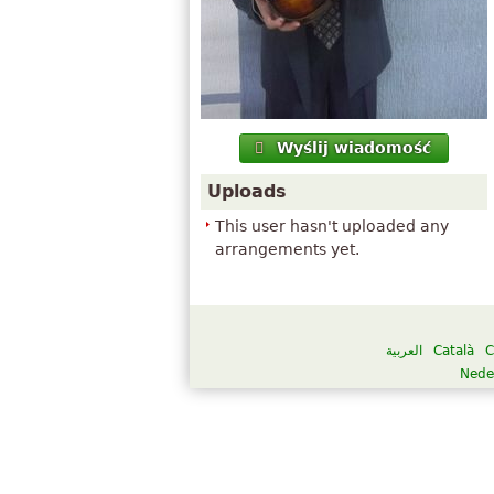
Wyślij wiadomość
Uploads
This user hasn't uploaded any
arrangements yet.
العربية
Català
C
Nede