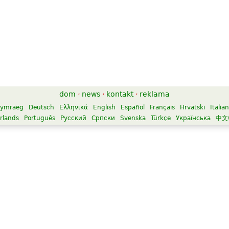
dom
·
news
·
kontakt
·
reklama
ymraeg
Deutsch
Ελληνικά
English
Español
Français
Hrvatski
Italia
rlands
Português
Русский
Српски
Svenska
Türkçe
Українська
中文