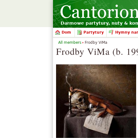
Darmowe partytury, nuty & kon
Dom
Partytury
Hymny na
All members
Frodby ViMa
Frodby ViMa (b. 19