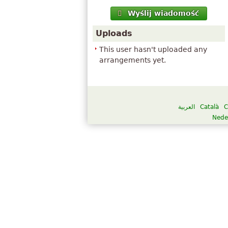
Wyślij wiadomość
Uploads
This user hasn't uploaded any
arrangements yet.
العربية
Català
C
Nede