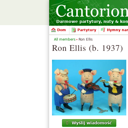
Darmowe partytury, nuty & kon
Dom
Partytury
Hymny na
All members
Ron Ellis
Ron Ellis (b. 1937)
Wyślij wiadomość