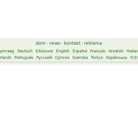
dom
·
news
·
kontakt
·
reklama
ymraeg
Deutsch
Ελληνικά
English
Español
Français
Hrvatski
Italia
rlands
Português
Русский
Српски
Svenska
Türkçe
Українська
中文