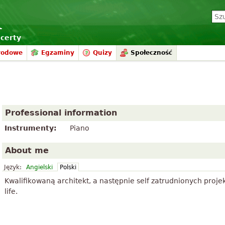
certy
rodowe
Egzaminy
Quizy
Społeczność
Professional information
Instrumenty:
Piano
About me
Język:
Angielski
Polski
Kwalifikowaną architekt, a następnie self zatrudnionych proje
life.