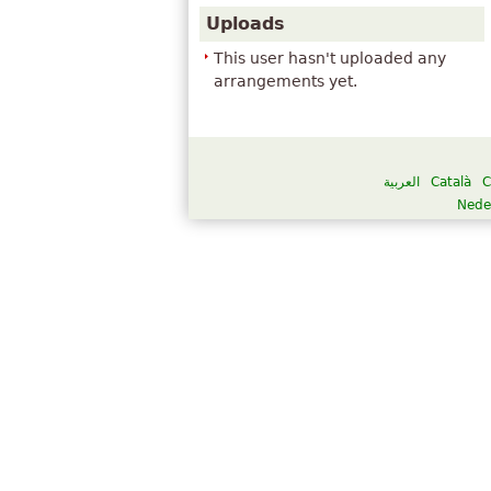
Uploads
This user hasn't uploaded any
arrangements yet.
العربية
Català
C
Nede