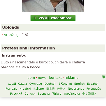
Wyślij wiadomość
Uploads
Aranżacje
(15)
Professional information
Instrumenty:
Liuto rinascimentale e barocco, chitarra e chitarra
barocca, flauto a becco.
dom
·
news
·
kontakt
·
reklama
العربية
Català
Cymraeg
Deutsch
Ελληνικά
English
Español
Français
Hrvatski
Italiano
日本語
한국어
Nederlands
Português
Русский
Српски
Svenska
Türkçe
Українська
中文(简体)