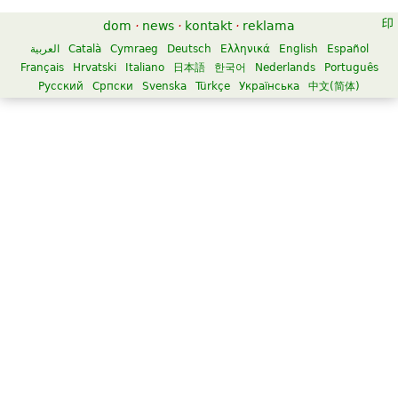
dom
·
news
·
kontakt
·
reklama
العربية
Català
Cymraeg
Deutsch
Ελληνικά
English
Español
Français
Hrvatski
Italiano
日本語
한국어
Nederlands
Português
Русский
Српски
Svenska
Türkçe
Українська
中文(简体)