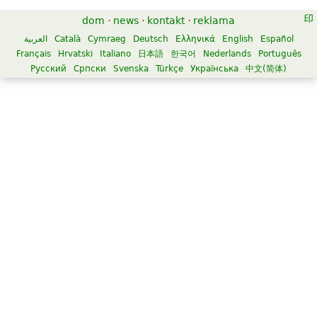
dom
·
news
·
kontakt
·
reklama
العربية
Català
Cymraeg
Deutsch
Ελληνικά
English
Español
Français
Hrvatski
Italiano
日本語
한국어
Nederlands
Português
Русский
Српски
Svenska
Türkçe
Українська
中文(简体)