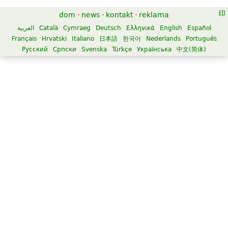
dom
·
news
·
kontakt
·
reklama
العربية
Català
Cymraeg
Deutsch
Ελληνικά
English
Español
Français
Hrvatski
Italiano
日本語
한국어
Nederlands
Português
Русский
Српски
Svenska
Türkçe
Українська
中文(简体)