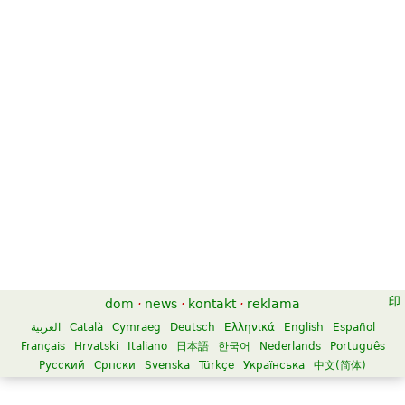
dom
·
news
·
kontakt
·
reklama
العربية
Català
Cymraeg
Deutsch
Ελληνικά
English
Español
Français
Hrvatski
Italiano
日本語
한국어
Nederlands
Português
Русский
Српски
Svenska
Türkçe
Українська
中文(简体)