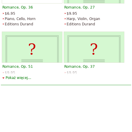
Romance, Op. 36
Romance, Op. 27
$6.95
$9.95
Piano, Cello, Horn
Harp, Violin, Organ
Editions Durand
Editions Durand
Romance, Op. 51
Romance, Op. 37
$9.95
$9.95
Pokaż więcej...
Piano, Flute
Piano, Flute, Violin
Editions Durand
Editions Durand
Romance, Op. 48
$11.95