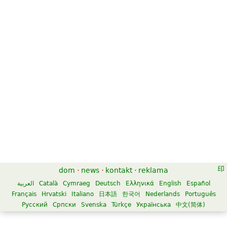
dom
·
news
·
kontakt
·
reklama
العربية
Català
Cymraeg
Deutsch
Ελληνικά
English
Español
Français
Hrvatski
Italiano
日本語
한국어
Nederlands
Português
Русский
Српски
Svenska
Türkçe
Українська
中文(简体)