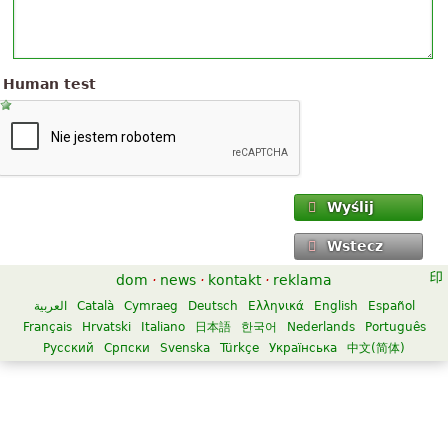
Human test
Wyślij
Wstecz
dom
·
news
·
kontakt
·
reklama
العربية
Català
Cymraeg
Deutsch
Ελληνικά
English
Español
Français
Hrvatski
Italiano
日本語
한국어
Nederlands
Português
Русский
Српски
Svenska
Türkçe
Українська
中文(简体)