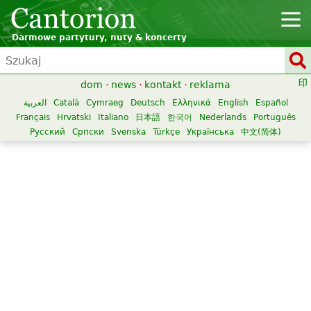
Darmowe partytury, nuty & koncerty
dom
·
news
·
kontakt
·
reklama
العربية
Català
Cymraeg
Deutsch
Ελληνικά
English
Español
Français
Hrvatski
Italiano
日本語
한국어
Nederlands
Português
Русский
Српски
Svenska
Türkçe
Українська
中文(简体)